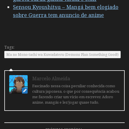
Sensou Kyoushitsu – Mangá bem elogiado
sobre Guerra tem anuncio de anime
Tags:
Ma no Mono-tachi wa Kuwadateru (Demons Plan Something Good!)
Marcelo Almeida
Fascinado nessa coisa peculiar conhecida como
cultura japonesa, o que por consequência acabou
me fazendo criar um vicio em escrever. Adoro
anime, mangás e ler/jogar quase tudo.