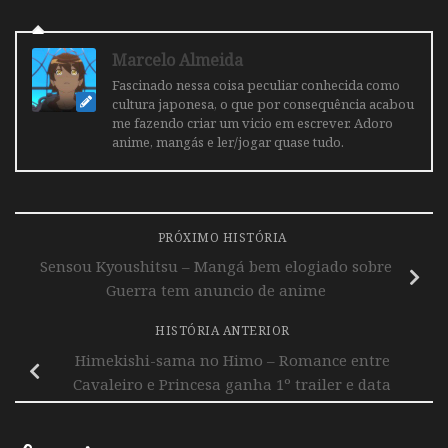
Marcelo Almeida
Fascinado nessa coisa peculiar conhecida como
cultura japonesa, o que por consequência acabou
me fazendo criar um vicio em escrever. Adoro
anime, mangás e ler/jogar quase tudo.
PRÓXIMO HISTÓRIA
Sensou Kyoushitsu – Mangá bem elogiado sobre
Guerra tem anuncio de anime
HISTÓRIA ANTERIOR
Himekishi-sama no Himo – Romance entre
Cavaleiro e Princesa ganha 1º trailer e data