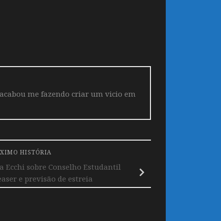
 acabou me fazendo criar um vicio em
XIMO HISTÓRIA
a Ecchi sobre Conselho Estudantil
ser e previsão de estreia