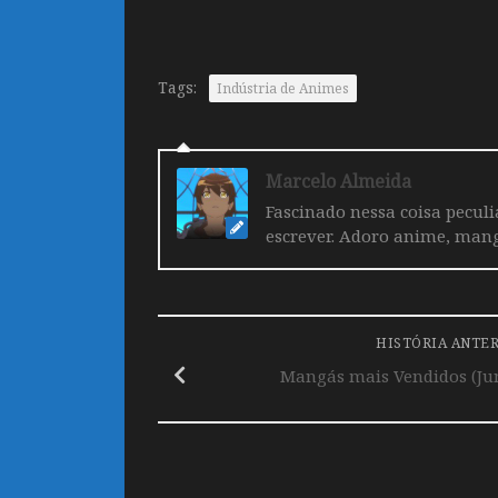
Tags:
Indústria de Animes
Marcelo Almeida
Fascinado nessa coisa pecul
escrever. Adoro anime, mang
HISTÓRIA ANTE
Mangás mais Vendidos (Jun