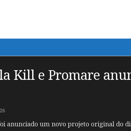
l la Kill e Promare an
26
oi anunciado um novo projeto original do d