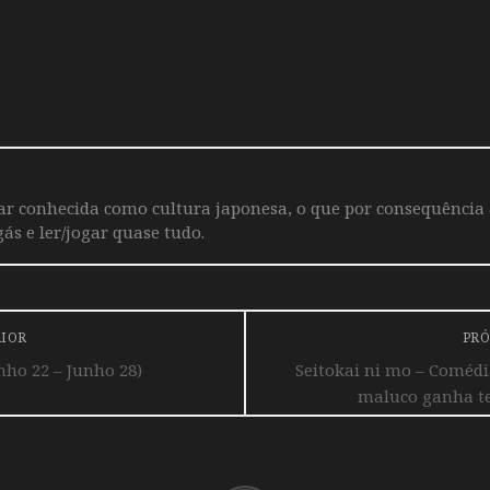
iar conhecida como cultura japonesa, o que por consequência
ás e ler/jogar quase tudo.
RIOR
PRÓ
ho 22 – Junho 28)
Seitokai ni mo – Comédi
maluco ganha tea