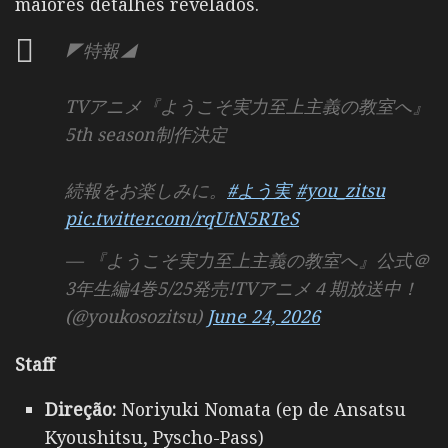
maiores detalhes revelados.
◤特報◢
TVアニメ『ようこそ実力至上主義の教室へ』
5th season制作決定
続報をお楽しみに。
#よう実
#you_zitsu
pic.twitter.com/rqUtN5RTeS
— 『ようこそ実力至上主義の教室へ』公式＠
3年生編4巻5/25発売!TVアニメ４期放送中！
(@youkosozitsu)
June 24, 2026
Staff
Direção:
Noriyuki Nomata (ep de Ansatsu
Kyoushitsu, Pyscho-Pass)