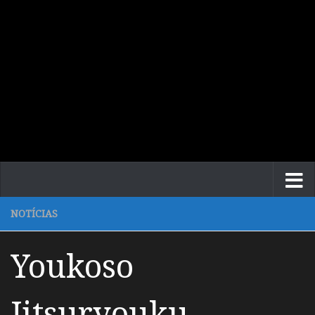
NOTÍCIAS
Youkoso
Jitsuryouku –