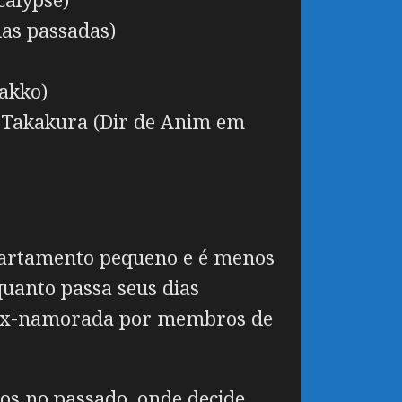
as passadas)
akko)
e Takakura (Dir de Anim em
partamento pequeno e é menos
uanto passa seus dias
a ex-namorada por membros de
os no passado, onde decide