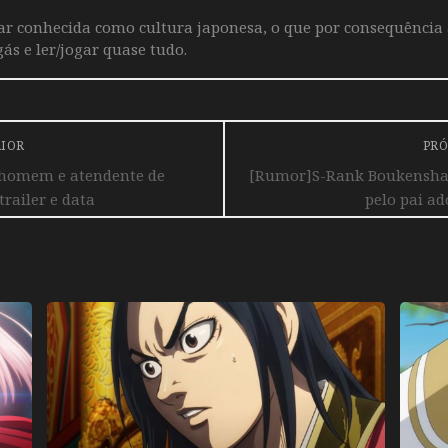
iar conhecida como cultura japonesa, o que por consequência
ás e ler/jogar quase tudo.
RIOR
PRÓ
 homem e atendente de
[Rumor]S-Rank Boukensha 
railer e data
pelo pai ad