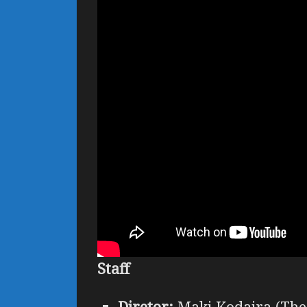
Staff
Diretor:
Maki Kodaira (The 