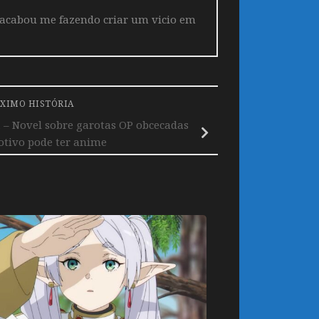
 acabou me fazendo criar um vicio em
XIMO HISTÓRIA
– Novel sobre garotas OP obcecadas
otivo pode ter anime