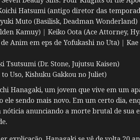
oichi Hatsumi (antigo diretor das temporad
yuki Muto (Basilisk, Deadman Wonderland)
lden Kamuy) | Keiko Oota (Ace Attorney, Hy
r de Anim em eps de Yofukashi no Uta) | Ka
i Tsutsumi (Dr. Stone, Jujutsu Kaisen)
o Uso, Kishuku Gakkou no Juliet)
chi Hanagaki, um jovem que vive em um a
o ele sendo mais novo. Em um certo dia, enq
a nóticia anunciando a morte brutal de su
de.
 explicação, Hanagaki se vê de volta 20 an