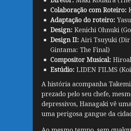
Colaboração com Roteiro:
K
Adaptação do roteiro:
Yasu
Design:
Kenichi Ohnuki (Go
Design II:
Airi Tsuyuki (Di
Gintama: The Final)
Compositor Musical:
Hiroak
Estúdio:
LIDEN FILMS (Koi t
A história acompanha Takemi
prezado pelo seu chefe, mesm
depressivos, Hanagaki vê um
uma perigosa gangue da cida
Ao mesmo tempo, sem qualquer