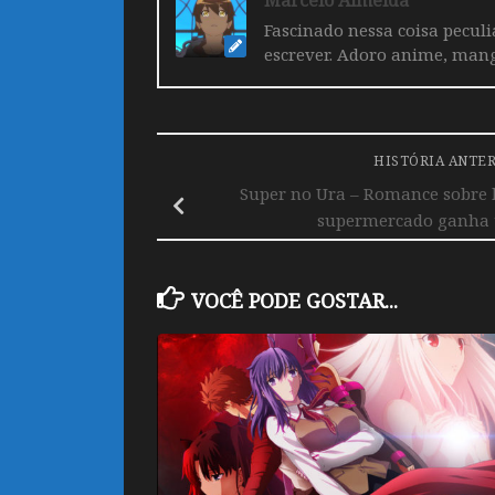
Marcelo Almeida
Fascinado nessa coisa pecul
escrever. Adoro anime, mang
HISTÓRIA ANTE
Super no Ura – Romance sobre
supermercado ganha t
VOCÊ PODE GOSTAR...