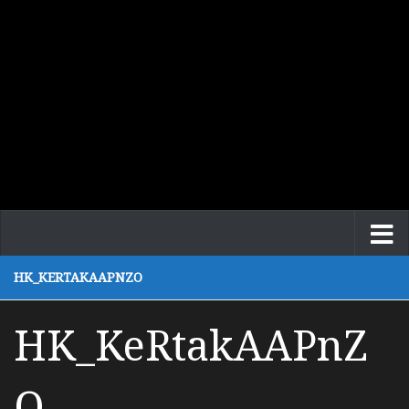
HK_KERTAKAAPNZO
HK_KeRtakAAPnZ
O