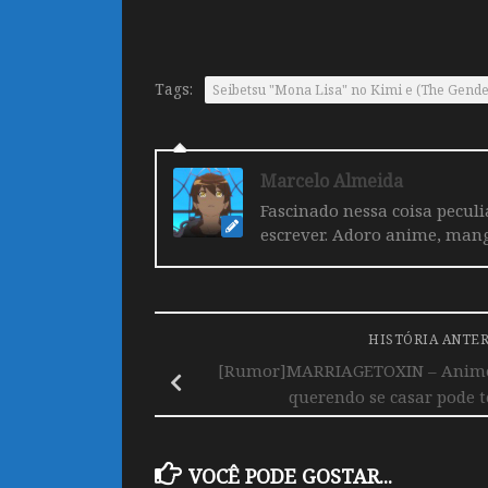
Tags:
Seibetsu "Mona Lisa" no Kimi e (The Gende
Marcelo Almeida
Fascinado nessa coisa pecul
escrever. Adoro anime, mang
HISTÓRIA ANTE
[Rumor]MARRIAGETOXIN – Anime 
querendo se casar pode 
VOCÊ PODE GOSTAR...