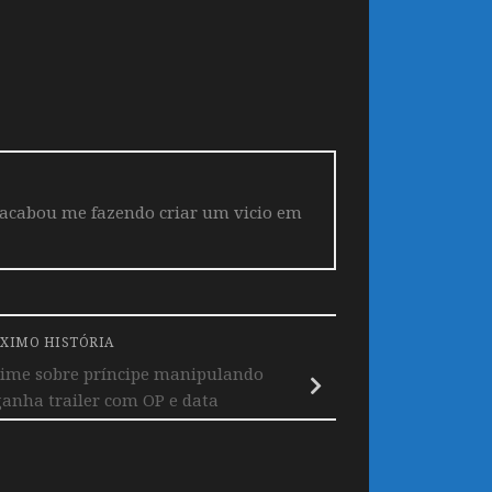
 acabou me fazendo criar um vicio em
XIMO HISTÓRIA
nime sobre príncipe manipulando
ganha trailer com OP e data