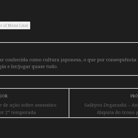
r of Mona Lisa)
iar conhecida como cultura japonesa, o que por consequência
ás e ler/jogar quase tudo.
RIOR
PRÓ
de ação sobre assassino
Saikyou Degarashi – A
ter 2º temporada
disputa do trono 