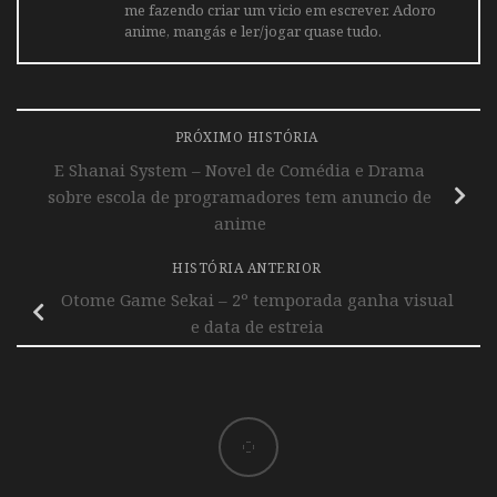
me fazendo criar um vicio em escrever. Adoro
anime, mangás e ler/jogar quase tudo.
PRÓXIMO HISTÓRIA
E Shanai System – Novel de Comédia e Drama
sobre escola de programadores tem anuncio de
anime
HISTÓRIA ANTERIOR
Otome Game Sekai – 2º temporada ganha visual
e data de estreia