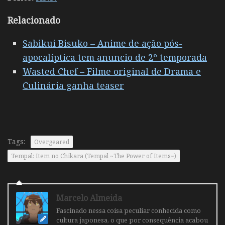
Relacionado
Sabikui Bisuko – Anime de ação pós-
apocalíptica tem anuncio de 2º temporada
Wasted Chef – Filme original de Drama e
Culinária ganha teaser
Tags:
Overgeared
Tempal: Item no Chikara (Tempal ~The Power of Items~)
Marcelo Almeida
Fascinado nessa coisa peculiar conhecida como
cultura japonesa, o que por consequência acabou