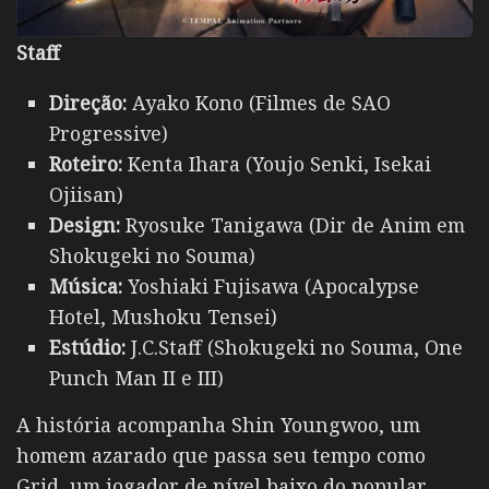
Staff
Direção:
Ayako Kono (Filmes de SAO
Progressive)
Roteiro:
Kenta Ihara (Youjo Senki, Isekai
Ojiisan)
Design:
Ryosuke Tanigawa (Dir de Anim em
Shokugeki no Souma)
Música:
Yoshiaki Fujisawa (Apocalypse
Hotel, Mushoku Tensei)
Estúdio:
J.C.Staff (Shokugeki no Souma, One
Punch Man II e III)
A história acompanha Shin Youngwoo, um
homem azarado que passa seu tempo como
Grid, um jogador de nível baixo do popular