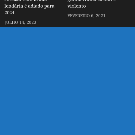
lendária é adiado para
violento
2024
FEVEREIRO 6, 2021
JULHO 14, 2023
Collar x Malice – Anime
de mistério e suspense
ganha trailer com OP e
data de estreia
ABRIL 17, 2023