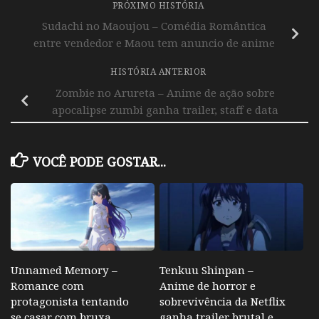
PRÓXIMO HISTÓRIA
Sudachi no Maoujou – Comédia Romântica
entre vendedor e Maou tem anuncio de anime
HISTÓRIA ANTERIOR
Zombie no Arureta – Anime de ação sobre
apocalipse zumbi ganha trailer, staff e data
VOCÊ PODE GOSTAR...
Unnamed Memory –
Tenkuu Shinpan –
Romance com
Anime de horror e
protagonista tentando
sobrevivência da Netflix
se casar com bruxa
ganha trailer brutal e