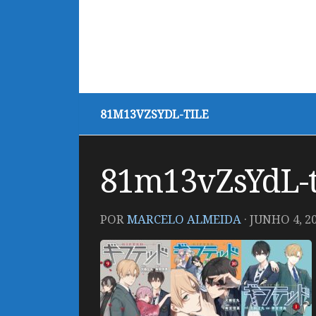
81M13VZSYDL-TILE
81m13vZsYdL-t
POR
MARCELO ALMEIDA
·
JUNHO 4, 2