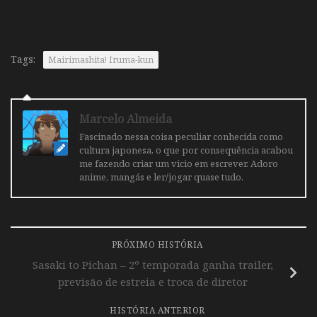
Tags:
Mairimashita! Iruma-kun
Marcelo Almeida
Fascinado nessa coisa peculiar conhecida como
cultura japonesa, o que por consequência acabou
me fazendo criar um vicio em escrever. Adoro
anime, mangás e ler/jogar quase tudo.
PRÓXIMO HISTÓRIA
Sasaki to Pichan – 2º temporada ganha trailer,
previsão de estreia e troca de diretor
HISTÓRIA ANTERIOR