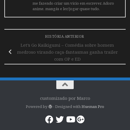
me fazendo criar um vicio em escrever. Adoro
anime, mangás e ler/jogar quase tudo.
HISTÓRIA ANTERIOR
Let’s Go Kaikigumi – Comédia sobre homem
medroso virando caça-fantasmas ganha trailer
com OP e ED
customizado por Marco
Powered by
- Designed with
Hueman Pro