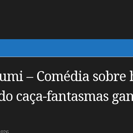
igumi – Comédia sobr
o caça-fantasmas gan
2026