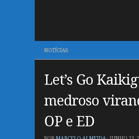
NOTÍCIAS
Let’s Go Kaik
medroso virand
OP e ED
POR
MARCELO ALMEIDA
·
JUNHO 21, 