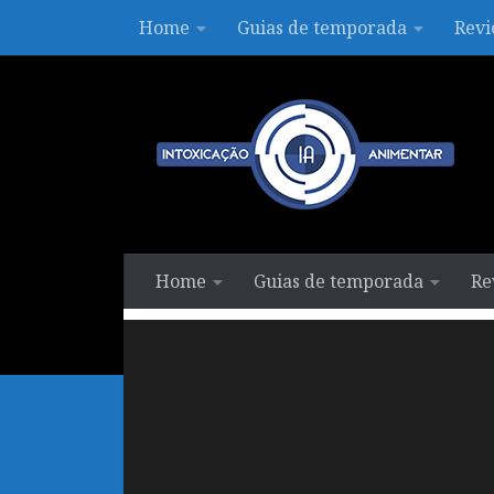
Home
Guias de temporada
Revi
Skip to content
Home
Guias de temporada
Re