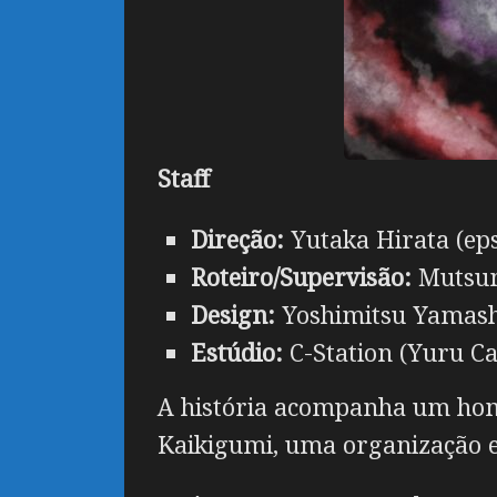
Staff
Direção:
Yutaka Hirata (ep
Roteiro/Supervisão:
Mutsumi
Design:
Yoshimitsu Yamashi
Estúdio:
C-Station (Yuru C
A história acompanha um hom
Kaikigumi, uma organização e