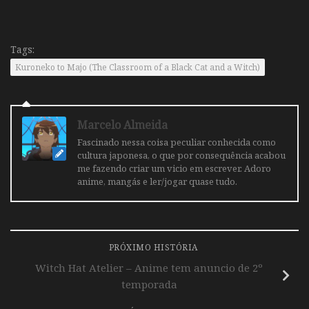
Tags:
Kuroneko to Majo (The Classroom of a Black Cat and a Witch)
Marcelo Almeida
Fascinado nessa coisa peculiar conhecida como
cultura japonesa, o que por consequência acabou
me fazendo criar um vicio em escrever. Adoro
anime, mangás e ler/jogar quase tudo.
PRÓXIMO HISTÓRIA
Witch Hat Atelier – Anime tem anuncio de 2º
temporada