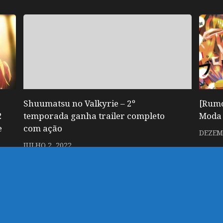
Shuumatsu no Valkyrie – 2º
[Rumo
2
temporada ganha trailer completo
Moda 
e
com ação
DEZEMB
JULHO 2, 2022