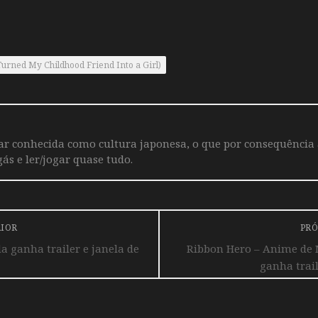
Turned My Childhood Friend Into a Girl)
iar conhecida como cultura japonesa, o que por consequência
ás e ler/jogar quase tudo.
RIOR
PRÓ
a ganha trailer e janela de
Ribbon Hero – Anime de 
ganha trai