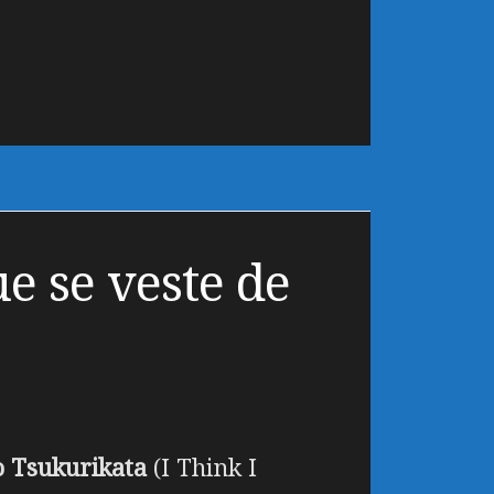
e se veste de
o Tsukurikata
(I Think I