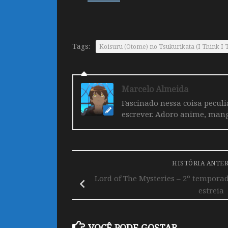
Tags:
Koisuru (Otome) no Tsukurikata (I Think I 
Marcelo Almeida
Fascinado nessa coisa pecul
escrever. Adoro anime, mang
HISTÓRIA ANTE
Lord of The Mysteries – 2º temporad
estreia
VOCÊ PODE GOSTAR...