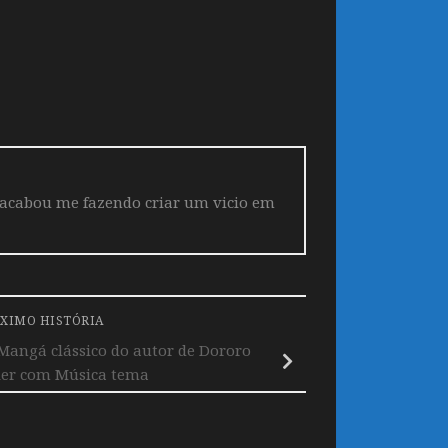
 acabou me fazendo criar um vicio em
XIMO HISTÓRIA
Mangá clássico do autor de Dororo
ler com Música tema