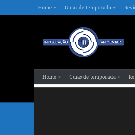
Home
Guias de temporada
Revi
Skip to content
Home
Guias de temporada
Re