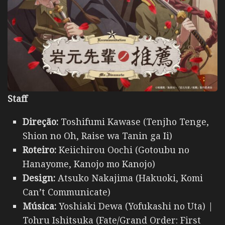
Staff
Direção:
Toshifumi Kawase (Tenjho Tenge,
Shion no Oh, Raise wa Tanin ga Ii)
Roteiro:
Keiichirou Oochi (Gotoubu no
Hanayome, Kanojo mo Kanojo)
Design:
Atsuko Nakajima (Hakuoki, Komi
Can’t Communicate)
Música:
Yoshiaki Dewa (Yofukashi no Uta) |
Tohru Ishitsuka (Fate/Grand Order: First