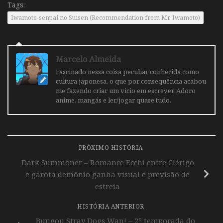
Tags:
Iwamoto-senpai no Suisen (Recommendation from Mr. Iwamoto)
Marcelo Almeida
Fascinado nessa coisa peculiar conhecida como
cultura japonesa, o que por consequência acabou
me fazendo criar um vicio em escrever. Adoro
anime, mangás e ler/jogar quase tudo.
PRÓXIMO HISTÓRIA
Dark Summoner – Romance Ecchi entre Clérigo
e garota demônio ganha visual e previsão de
estreia
HISTÓRIA ANTERIOR
Bungou Stray Dogs Wan! – 2º temporada do