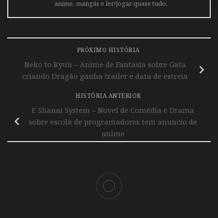
anime, mangás e ler/jogar quase tudo.
PRÓXIMO HISTÓRIA
Neko to Ryuu – Anime de Fantasia sobre Gata
criando Dragão ganha trailer e data de estreia
HISTÓRIA ANTERIOR
E Shanai System – Novel de Comédia e Drama
sobre escola de programadores tem anuncio de
anime