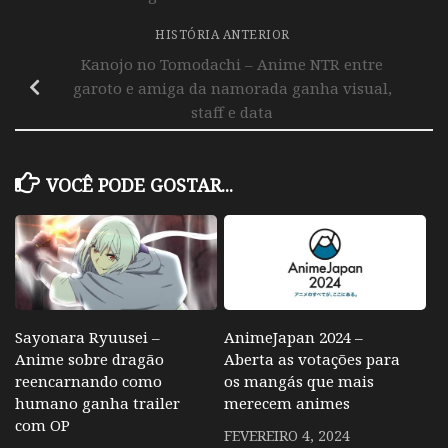
HISTÓRIA ANTERIOR
Kanojo no Tomodachi – Anime NTR entre
garoto e amiga da namorada ganha visual,
staff e data
VOCÊ PODE GOSTAR...
Sayonara Ryuusei –
AnimeJapan 2024 –
Anime sobre dragão
Aberta as votações para
reencarnando como
os mangás que mais
humano ganha trailer
merecem animes
com OP
FEVEREIRO 4, 2024