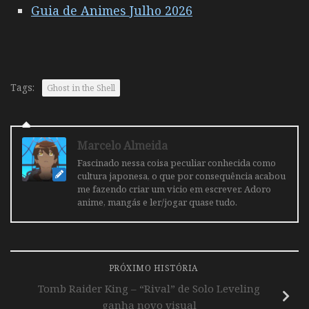
Guia de Animes Julho 2026
Tags:
Ghost in the Shell
Marcelo Almeida
Fascinado nessa coisa peculiar conhecida como
cultura japonesa, o que por consequência acabou
me fazendo criar um vicio em escrever. Adoro
anime, mangás e ler/jogar quase tudo.
PRÓXIMO HISTÓRIA
Tomb Raider King – “Rival” de Solo Leveling
ganha novo visual