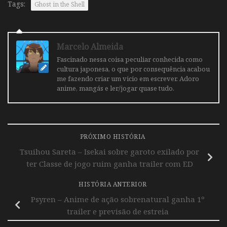
Tags:
Ghost in the Shell
Marcelo Almeida
Fascinado nessa coisa peculiar conhecida como
cultura japonesa, o que por consequência acabou
me fazendo criar um vicio em escrever. Adoro
anime, mangás e ler/jogar quase tudo.
PRÓXIMO HISTÓRIA
Tsuihou Sareta – Isekai sobre garoto exilado por
ter Classe de jogo ruim ganha trailer com ED
HISTÓRIA ANTERIOR
Psyren – Anime de ação sobrenatural ganha 1º
trailer e previsão de estreia