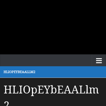
HLIOPEYBEAALLM2
HLIOpEYbEAALlm
2