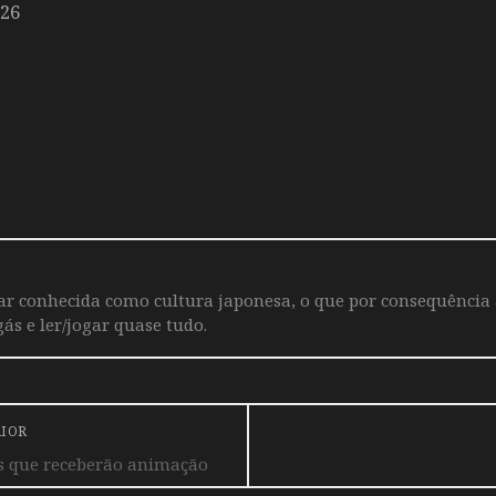
026
iar conhecida como cultura japonesa, o que por consequência
ás e ler/jogar quase tudo.
RIOR
 que receberão animação