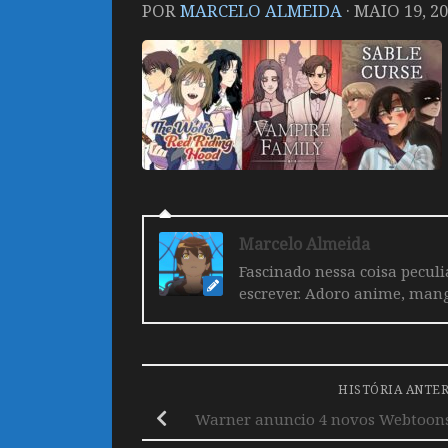
POR
MARCELO ALMEIDA
·
MAIO 19, 2
Marcelo Almeida
Fascinado nessa coisa pecul
escrever. Adoro anime, mang
HISTÓRIA ANTE
Warner anuncio 4 novos Webtoons