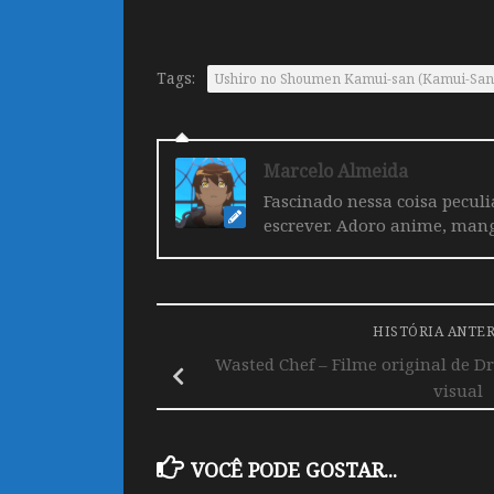
Tags:
Ushiro no Shoumen Kamui-san (Kamui-San D
Marcelo Almeida
Fascinado nessa coisa pecul
escrever. Adoro anime, mang
HISTÓRIA ANTE
Wasted Chef – Filme original de D
visual
VOCÊ PODE GOSTAR...