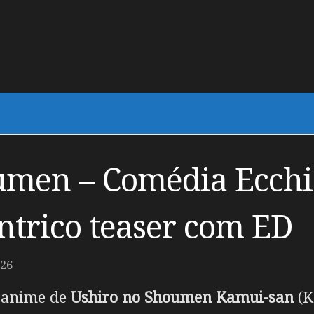
umen – Comédia Ecchi
ntrico teaser com ED
026
m anime de
Ushiro no Shoumen Kamui-san
(K