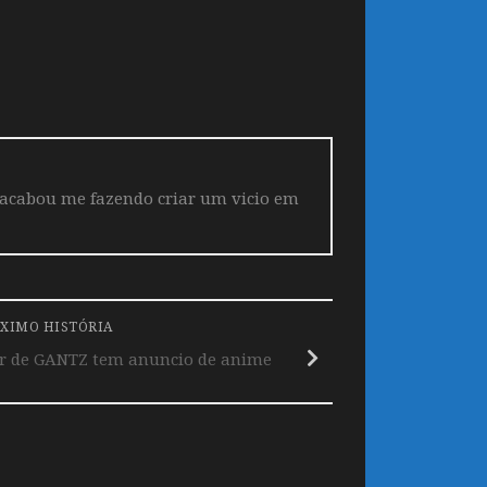
 acabou me fazendo criar um vicio em
XIMO HISTÓRIA
r de GANTZ tem anuncio de anime