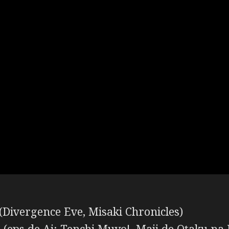
ivergence Eve, Misaki Chronicles)
eps de Ai: Tenchi Muyo!, Maji de Otaku na 