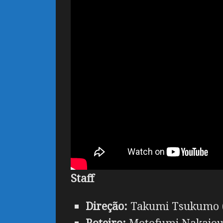
Staff
Direção:
Takumi Tsukumo (D
Roteiro:
Motofumi Nakajou (