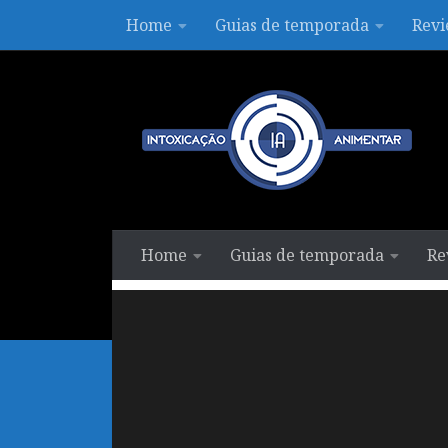
Home
Guias de temporada
Revi
Skip to content
Home
Guias de temporada
Re