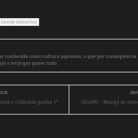
irectly Behind You)
iar conhecida como cultura japonesa, o que por consequência
ás e ler/jogar quase tudo.
RIOR
PRÓ
rama e Culinária ganha 1º
GIGANT – Mangá do auto