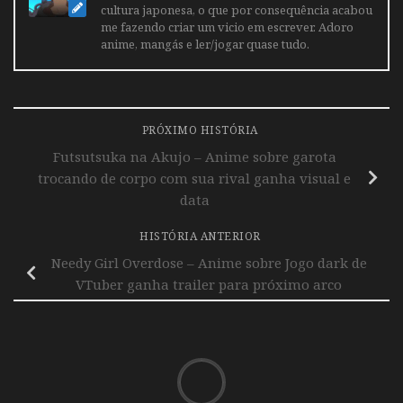
cultura japonesa, o que por consequência acabou
me fazendo criar um vicio em escrever. Adoro
anime, mangás e ler/jogar quase tudo.
PRÓXIMO HISTÓRIA
Futsutsuka na Akujo – Anime sobre garota
trocando de corpo com sua rival ganha visual e
data
HISTÓRIA ANTERIOR
Needy Girl Overdose – Anime sobre Jogo dark de
VTuber ganha trailer para próximo arco