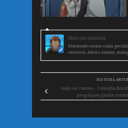
Marcelo Almeida
Fascinado nessa coisa pecul
escrever. Adoro anime, mang
HISTÓRIA ANTE
Saijo no Osewa – Comédia Român
preguiçosa ganha traile