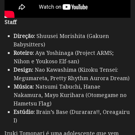
Staff
Direção:
Shuusei Morishita (Gakuen
Babysitters)
Roteiro:
Aya Yoshinaga (Project ARMS;
Nihon e Youkoso Elf-san)
Design:
Nao Kawashima (Kizoku Tensei:
Megumareta, Pretty Rhythm Aurora Dream)
Música:
Natsumi Tabuchi, Hanae
Nakamura, Mayo Kurihara (Otomegame no
Hametsu Flag)
Estúdio:
Brain’s Base (Durarara!!, Oreagairu
I)
Izuki Tomonari é uma adolescente que vem