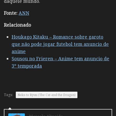
daquele mundo.
Fonte:
ANN
Relacionado
Houkago Kitaku – Romance sobre garoto
que não pode jogar futebol tem anuncio de
anime
Sousou no Frieren – Anime tem anuncio de
3º temporada
Tags:
Neko to Ryuu (The Cat and the Dragon)