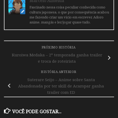
Marcelo Almeida
Fascinado nessa coisa peculiar conhecida como
cultura japonesa, o que por consequência acabou
me fazendo criar um vicio em escrever. Adoro
anime, mangás e ler/jogar quase tudo.
PRÓXIMO HISTÓRIA
Kuroiwa Medaka – 2º temporada ganha trailer
e troca de roteirista
HISTÓRIA ANTERIOR
Suterare Seijo – Anime sobre Santa
Abandonada por ter skill de Acampar ganha
trailer com ED
VOCÊ PODE GOSTAR...