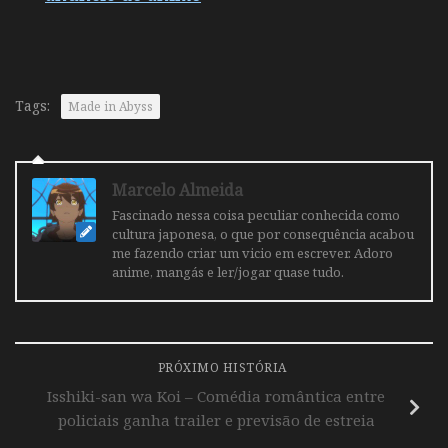
Tags:
Made in Abyss
Marcelo Almeida
Fascinado nessa coisa peculiar conhecida como
cultura japonesa, o que por consequência acabou
me fazendo criar um vicio em escrever. Adoro
anime, mangás e ler/jogar quase tudo.
PRÓXIMO HISTÓRIA
Isshiki-san wa Koi – Comédia romântica entre
policiais ganha trailer e previsão de estreia