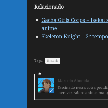
Relacionado
Gacha Girls Corps – Iseka
anime
Skeleton Knight – 2º tempo
Tags:
Historie
Marcelo Almeida
Fascinado nessa coisa pecul
escrever. Adoro anime, mang