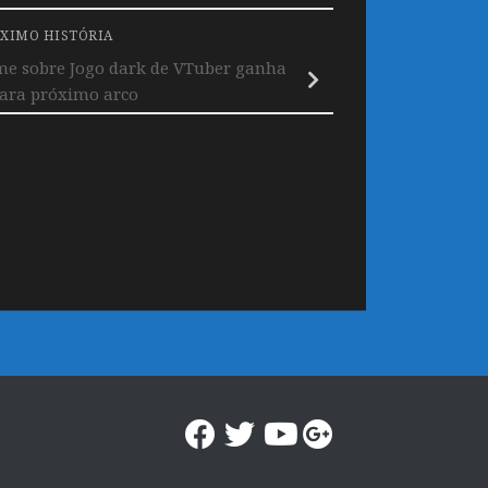
XIMO HISTÓRIA
me sobre Jogo dark de VTuber ganha
para próximo arco