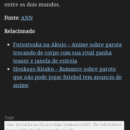
entre os dois mundos.
Fonte:
ANN
Relacionado
Futsutsuka na Akujo – Anime sobre garota
trocando de corpo com sua rival ganha
teaser e janela de estreia
Houkago Kitaku – Romance sobre garoto
que não pode jogar futebol tem anuncio de
anime
Tags:
Gate: Jiei-tai Ka no Chi ni te Kaku Tatakaeri (GATE: The Self-Defense