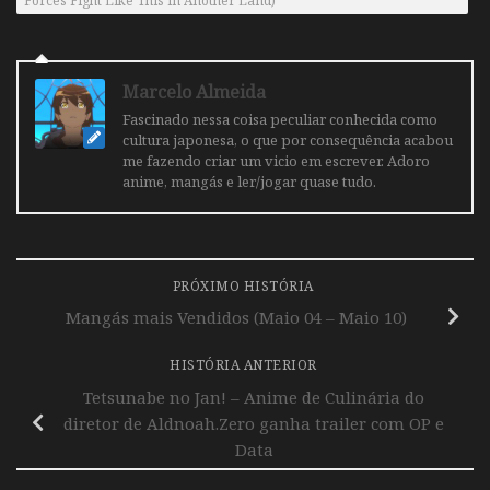
Forces Fight Like This in Another Land)
Marcelo Almeida
Fascinado nessa coisa peculiar conhecida como
cultura japonesa, o que por consequência acabou
me fazendo criar um vicio em escrever. Adoro
anime, mangás e ler/jogar quase tudo.
PRÓXIMO HISTÓRIA
Mangás mais Vendidos (Maio 04 – Maio 10)
HISTÓRIA ANTERIOR
Tetsunabe no Jan! – Anime de Culinária do
diretor de Aldnoah.Zero ganha trailer com OP e
Data