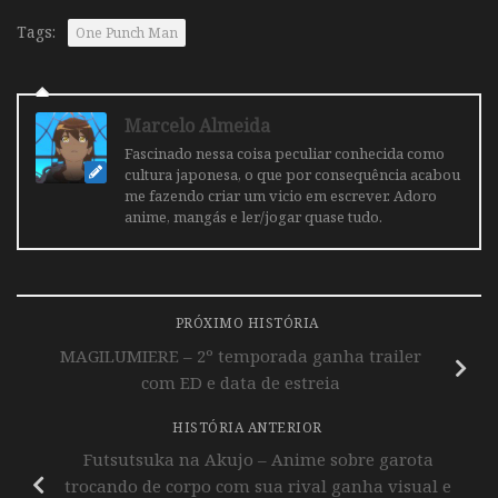
Tags:
One Punch Man
Marcelo Almeida
Fascinado nessa coisa peculiar conhecida como
cultura japonesa, o que por consequência acabou
me fazendo criar um vicio em escrever. Adoro
anime, mangás e ler/jogar quase tudo.
PRÓXIMO HISTÓRIA
MAGILUMIERE – 2º temporada ganha trailer
com ED e data de estreia
HISTÓRIA ANTERIOR
Futsutsuka na Akujo – Anime sobre garota
trocando de corpo com sua rival ganha visual e