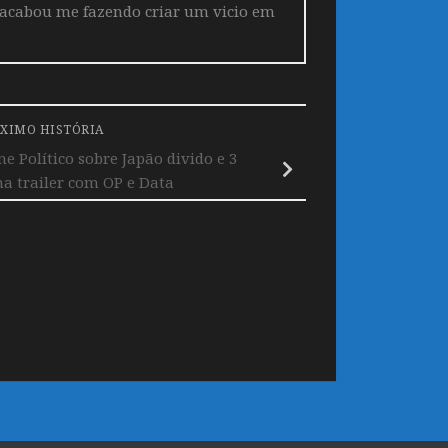
 acabou me fazendo criar um vicio em
XIMO HISTÓRIA
 Político sobre Japão divido e 3
a trailer com OP e Data