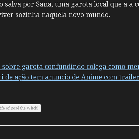
do salva por Sana, uma garota local que a a
 viver sozinha naquela novo mundo.
i sobre garota confundindo colega como me
i de ação tem anuncio de Anime com traile
fe of Rosé the Witch)