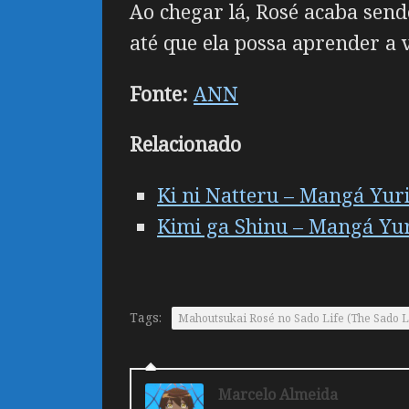
Ao chegar lá, Rosé acaba sen
até que ela possa aprender a
Fonte:
ANN
Relacionado
Ki ni Natteru – Mangá Yur
Kimi ga Shinu – Mangá Yur
Tags:
Mahoutsukai Rosé no Sado Life (The Sado Li
Marcelo Almeida