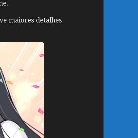
me.
eve maiores detalhes