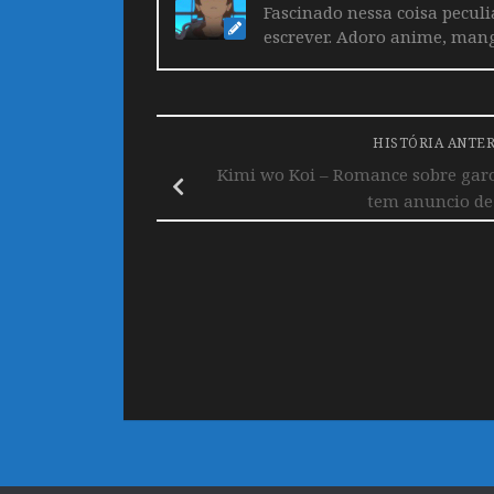
Fascinado nessa coisa pecul
escrever. Adoro anime, mang
HISTÓRIA ANTE
Kimi wo Koi – Romance sobre garo
tem anuncio de