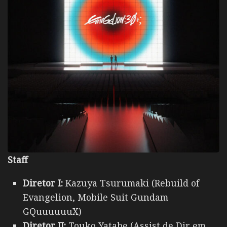
Staff
Diretor I:
Kazuya Tsurumaki (Rebuild of
Evangelion, Mobile Suit Gundam
GQuuuuuuX)
Diretor II:
Touko Yatabe (Assist de Dir em