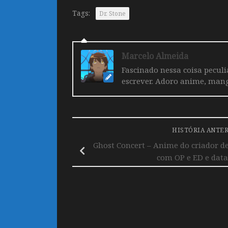
Tags:
Dr. Stone
Marcelo Almeida
Fascinado nessa coisa pecul
escrever. Adoro anime, mang
HISTÓRIA ANTE
Ghost Concert – Anime do criador d
com OP e ED e data