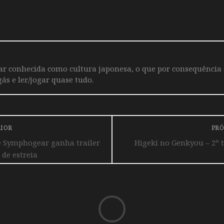
iar conhecida como cultura japonesa, o que por consequência
ás e ler/jogar quase tudo.
RIOR
PRÓ
e Symphogear ganha trailer
Higeki no Genkyou – 2º 
 de estreia