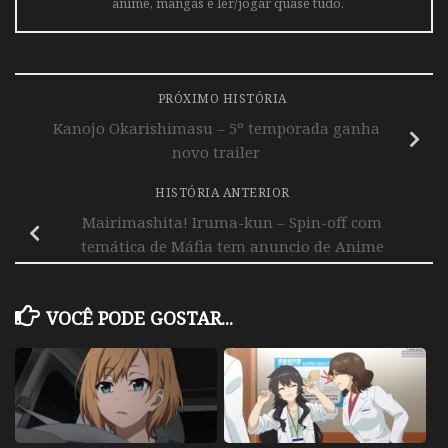
anime, mangás e ler/jogar quase tudo.
PRÓXIMO HISTÓRIA
Kanojo Okarishimasu – 5º temporada ganha
novo trailer
HISTÓRIA ANTERIOR
Mairimashita! Iruma-kun – Spin-off com
temática de Máfia tem anuncio de Anime
VOCÊ PODE GOSTAR...