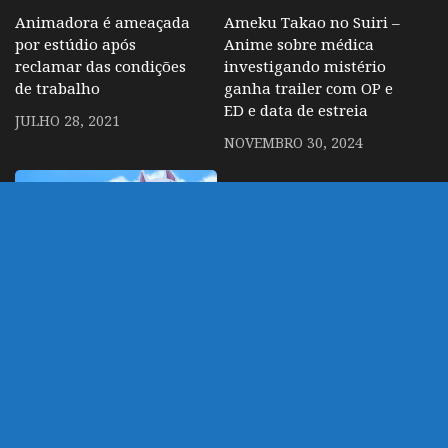
Animadora é ameaçada
Ameku Takao no Suiri –
por estúdio após
Anime sobre médica
reclamar das condições
investigando mistério
de trabalho
ganha trailer com OP e
ED e data de estreia
JULHO 28, 2021
NOVEMBRO 30, 2024
Tondemo Skill de Isekai
– Isekai do estúdio de
Chainsaw Man tem
anuncio de 2º
temporada
OUTUBRO 29, 2023