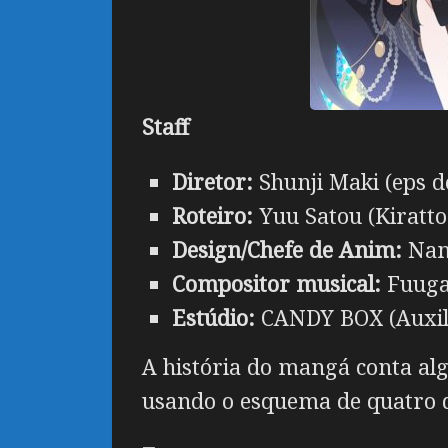
Staff
Diretor:
Shunji Maki (eps d
Roteiro:
Yuu Satou (Kiratt
Design/Chefe de Anim:
Nana
Compositor musical:
Fuuga 
Estúdio:
CANDY BOX (Auxili
A história do mangá conta al
usando o esquema de quatro q