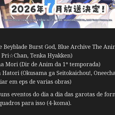
e Beyblade Burst God, Blue Archive The Ani
o Pri☆Chan, Tenka Hyakken)
 Mori (Dir de Anim da 1º temporada)
Hatori (Okusama ga Seitokaichou!, Oneecha
ar em eps de varias obras)
guns eventos do dia a dia das garotas de f
uadros para isso (4-koma).