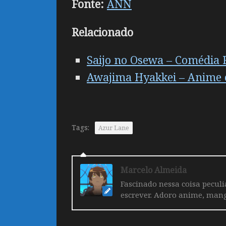
Fonte:
ANN
Relacionado
Saijo no Osewa – Comédia R
Awajima Hyakkei – Anime d
Tags:
Azur Lane
Marcelo Almeida
Fascinado nessa coisa pecul
escrever. Adoro anime, mang