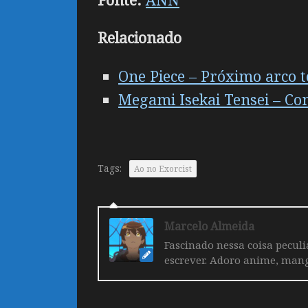
Relacionado
One Piece – Próximo arco t
Megami Isekai Tensei – Co
Tags:
Ao no Exorcist
Marcelo Almeida
Fascinado nessa coisa pecul
escrever. Adoro anime, mang