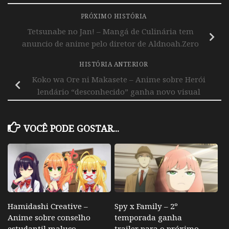
PRÓXIMO HISTÓRIA
Tetsunabe no Jan! – Mangá de Culinária tem
anuncio de anime pelo diretor de Aldnoah.Zero
HISTÓRIA ANTERIOR
Koko wa Ore ni Makasete – Anime sobre Herói
lendário “desconhecido” ganha novo visual
VOCÊ PODE GOSTAR...
Hamidashi Creative –
Spy x Family – 2º
Anime sobre conselho
temporada ganha
estudantil maluco
trailer para o próximo