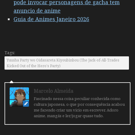
pode invocar personagens de gacha tem
anuncio de anime
Guia de Animes Janeiro 2026
Tags:
Yuusha Party wo Oidasareta Kiyoubinbou (The Jack-of-All-Trades
Kicked Out of the Hero's Party)
Marcelo Almeida
Fascinado nessa coisa peculiar conhecida como
cultura japonesa, o que por consequência acabou
me fazendo criar um vicio em escrever. Adoro
anime, mangás e ler/jogar quase tudo.