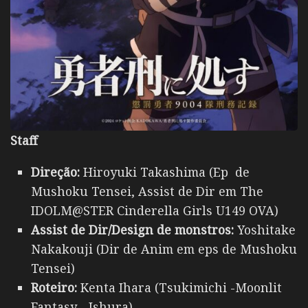
Staff
Direção:
Hiroyuki Takashima (Ep de
Mushoku Tensei, Assist de Dir em The
IDOLM@STER Cinderella Girls U149 OVA)
Assist de Dir/Design de monstros:
Yoshitake
Nakakouji (Dir de Anim em eps de Mushoku
Tensei)
Roteiro:
Kenta Ihara (Tsukimichi -Moonlit
Fantasy-, Ishura)