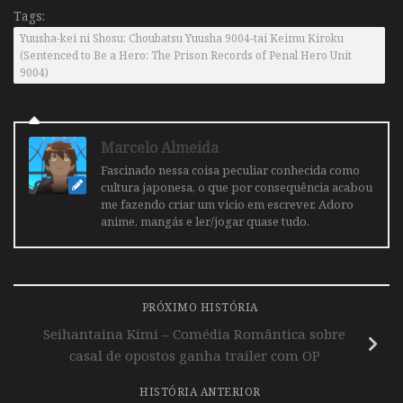
Tags:
Yuusha-kei ni Shosu: Choubatsu Yuusha 9004-tai Keimu Kiroku
(Sentenced to Be a Hero: The Prison Records of Penal Hero Unit
9004)
Marcelo Almeida
Fascinado nessa coisa peculiar conhecida como
cultura japonesa, o que por consequência acabou
me fazendo criar um vicio em escrever. Adoro
anime, mangás e ler/jogar quase tudo.
PRÓXIMO HISTÓRIA
Seihantaina Kimi – Comédia Romântica sobre
casal de opostos ganha trailer com OP
HISTÓRIA ANTERIOR