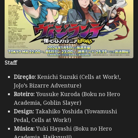
Staff
Direção:
Kenichi Suzuki (Cells at Work!,
JoJo’s Bizarre Adventure)
Roteiro:
Yousuke Kuroda (Boku no Hero
Academia, Goblin Slayer)
Design:
Takahiko Yoshida (Yowamushi
Pedal, Cells at Work!)
Música:
Yuki Hayashi (Boku no Hero
Academia, Haikyuu!!)