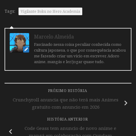
Tags:
Vigilante Boku no Hero Academia
Marcelo Almeida
Fascinado nessa coisa peculiar conhecida como
cultura japonesa, o que por consequência acabou
me fazendo criar um vicio em escrever. Adoro
anime, mangás e ler/jogar quase tudo.
PRÓXIMO HISTÓRIA
Crunchyroll anuncia que não terá mais Animes
gratuito com anuncio em 2026
HISTÓRIA ANTERIOR
Code Geass tem anuncio de novo anime e
mangá em colaboração com Gundam