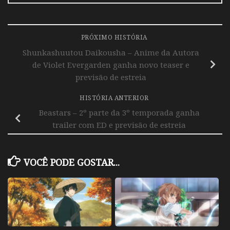
PRÓXIMO HISTÓRIA
Shunkashuutou Daikousha – Anime da Autora
de Violet Evergarden ganha novo teaser e
previsão de estreia
HISTÓRIA ANTERIOR
Beastars – 2º parte da 3º temporada ganha
trailer com ED e previsão de estreia
VOCÊ PODE GOSTAR...