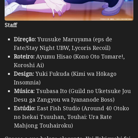
Staff
Direção:
Yuusuke Maruyama (eps de
Fate/Stay Night UBW, Lycoris Recoil)
Roteiro:
Ayumu Hisao (Kono Oto Tomare!,
Koroshi Ai)
Design:
Yuki Fukuda (Kimi wa Hōkago
Insomnia)
Música:
Tsubasa Ito (Guild no Uketsuke Jou
Desu ga Zangyou wa Iyananode Boss)
Estúdio:
East Fish Studio (Around 40 Otoko
no Isekai Tsuuhan, Touhai: Ura Rate
Mahjong Touhairoku)