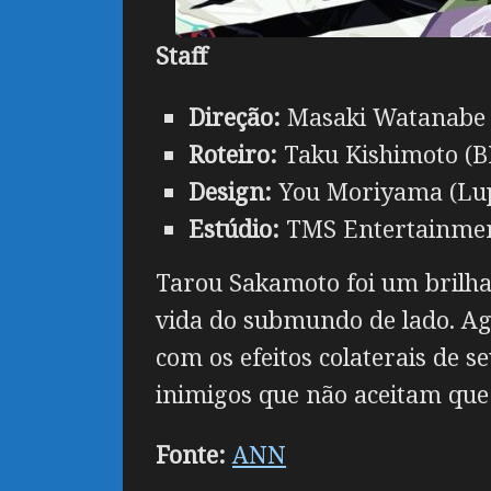
Staff
Direção:
Masaki Watanabe (
Roteiro:
Taku Kishimoto (BL
Design:
You Moriyama (Lupin
Estúdio:
TMS Entertainment
Tarou Sakamoto foi um brilhan
vida do submundo de lado. Ag
com os efeitos colaterais de 
inimigos que não aceitam que 
Fonte:
ANN