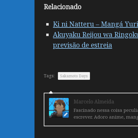
Relacionado
Ki ni Natteru – Mangá Yur
Akuyaku Reijou wa Ringoku 
previsão de estreia
Tags:
Sakamoto Days
Marcelo Almeida
Fascinado nessa coisa pecul
escrever. Adoro anime, mang