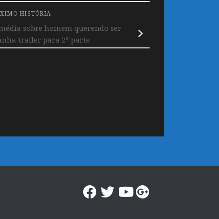
XIMO HISTÓRIA
média sobre homem querendo ser
nha trailer para 2º parte