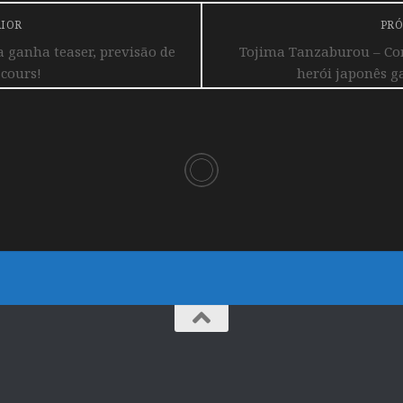
RIOR
PRÓ
a ganha teaser, previsão de
Tojima Tanzaburou – Co
 cours!
herói japonês ga