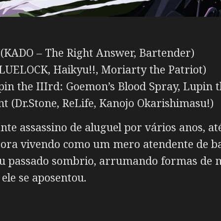
KADO – The Right Answer, Bartender)
UELOCK, Haikyu!!, Moriarty the Patriot)
 the IIIrd: Goemon’s Blood Spray, Lupin th
 (Dr.Stone, ReLife, Kanojo Okarishimasu!)
te assassino de aluguel por vários anos, at
ora vivendo como um mero atendente de bal
seu passado sombrio, arrumando formas de m
ele se aposentou.