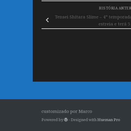
HISTÓRIA ANTE
Tensei Shitara Slime – 4º temporad
estreia e terá 5
customizado por Marco
Powered by
- Designed with
Hueman Pro