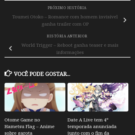
PRÓXIMO HISTÓRIA
Toumei Otoko – Romance com homem invisível
ganha trailer com OP
HISTÓRIA ANTERIOR
World Trigger – Reboot ganha teaser e mais
informações
VOCÊ PODE GOSTAR...
Otome Game no
Date A Live tem 4º
Hametsu Flag – Anime
temporada anunciada
sobre garota
junto com o fim da