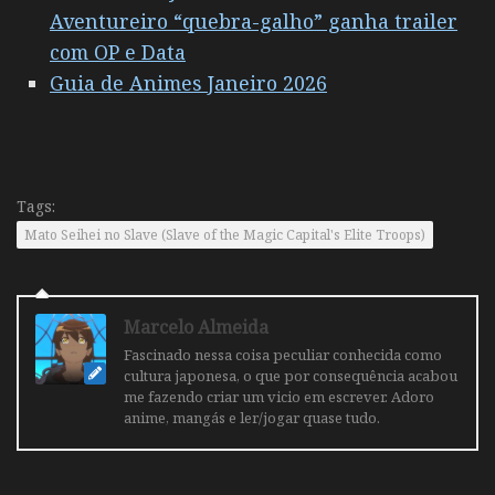
Aventureiro “quebra-galho” ganha trailer
com OP e Data
Guia de Animes Janeiro 2026
Tags:
Mato Seihei no Slave (Slave of the Magic Capital's Elite Troops)
Marcelo Almeida
Fascinado nessa coisa peculiar conhecida como
cultura japonesa, o que por consequência acabou
me fazendo criar um vicio em escrever. Adoro
anime, mangás e ler/jogar quase tudo.