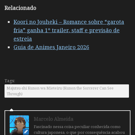
R
elacionado
Koori no Jouheki – Romance sobre “garota
fria” ganha 1º trailer, staff e previsão de
estreia
Guia de Animes Janeiro 2026
Tags:
Majutsu-shi Kunon wa Mieteiru (Kunon the Sorcerer Can See
Through)
Marcelo Almeida
Fascinado nessa coisa peculiar conhecida como
cultura japonesa, o que por consequência acabou