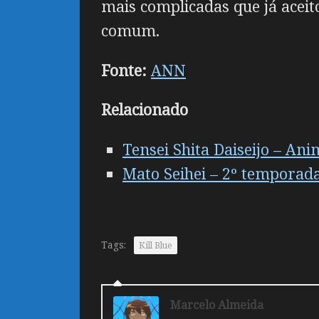
mais complicadas que já acei
comum.
Fonte:
ANN
Relacionado
Tensei Shita Daiseijo – An
Mato Seihei – 2º temporada
Tags:
Kill Blue
Marcelo Almeida