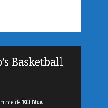
’s Basketball
 anime de
Kill Blue
.