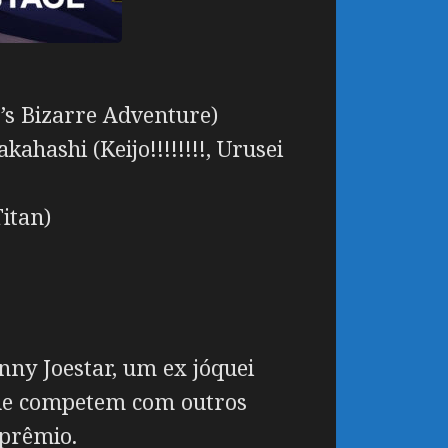
’s Bizarre Adventure)
ahashi (Keijo!!!!!!!!, Urusei
itan)
nny Joestar, um ex jóquei
que competem com outros
 prêmio.