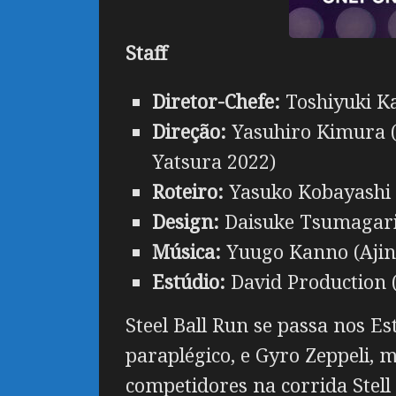
Staff
Diretor-Chefe:
Toshiyuki Ka
Direção:
Yasuhiro Kimura (J
Yatsura 2022)
Roteiro:
Yasuko Kobayashi (
Design:
Daisuke Tsumagari 
Música:
Yuugo Kanno (Ajin,
Estúdio:
David Production (
Steel Ball Run se passa nos Es
paraplégico, e Gyro Zeppeli,
competidores na corrida Stell