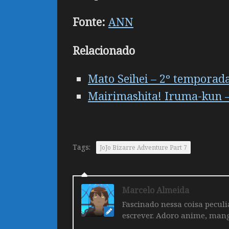
Fonte:
ANN
Relacionado
Mato Seihei – 2º temporada
Mairimashita! Iruma-kun – 
Tags:
JoJo Bizarre Adventure Part 7
Marcelo Almeida
Fascinado nessa coisa pecul
escrever. Adoro anime, mang