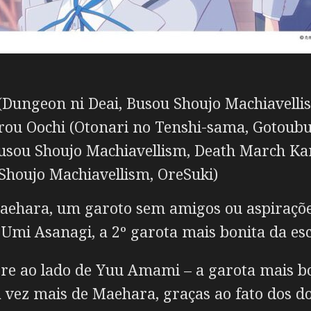
(Dungeon ni Deai, Busou Shoujo Machiavelli
irou Oochi (Otonari no Tenshi-sama, Gotou
usou Shoujo Machiavellism, Death March Ka
oujo Machiavellism, OreSuki)
aehara, um garoto sem amigos ou aspiraçõ
mi Asanagi, a 2º garota mais bonita da esc
e ao lado de Yuu Amami – a garota mais bon
 vez mais de Maehara, graças ao fato dos d