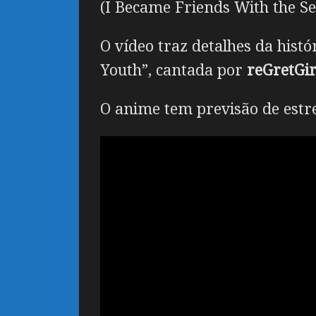
(I Became Friends With the Sec
O vídeo traz detalhes da his
Youth”, cantada por
reGretGir
O anime tem previsão de estre