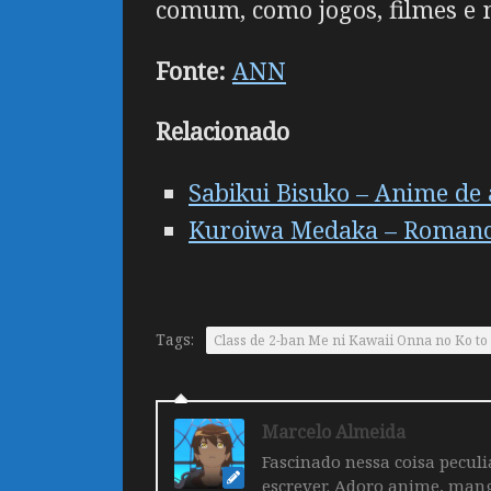
comum, como jogos, filmes e
Fonte:
ANN
Relacionado
Sabikui Bisuko – Anime de
Kuroiwa Medaka – Romance
Tags:
Class de 2-ban Me ni Kawaii Onna no Ko to 
Marcelo Almeida
Fascinado nessa coisa pecul
escrever. Adoro anime, mang