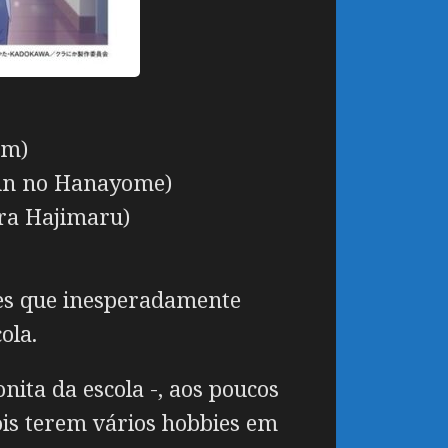
sm)
bun no Hanayome)
ra Hajimaru)
es que inesperadamente
ola.
ita da escola -, aos poucos
ois terem vários hobbies em