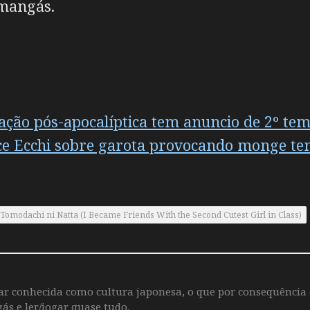
 mangás.
 ação pós-apocalíptica tem anuncio de 2º te
 Ecchi sobre garota provocando monge te
Tomodachi ni Natta (I Became Friends With the Second Cutest Girl in Class)
iar conhecida como cultura japonesa, o que por consequência
ás e ler/jogar quase tudo.