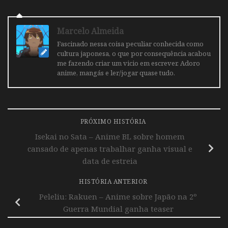
Marcelo Almeida
Fascinado nessa coisa peculiar conhecida como
cultura japonesa, o que por consequência acabou
me fazendo criar um vicio em escrever. Adoro
anime, mangás e ler/jogar quase tudo.
PRÓXIMO HISTÓRIA
Isekai no Sata – Anime BL sobre homem
cansado de apenas trabalhar ganha visual e
data de estreia
HISTÓRIA ANTERIOR
Peleliu: Rakuen – Anime sobre Japão na 2º
Guerra Mundial ganha teaser