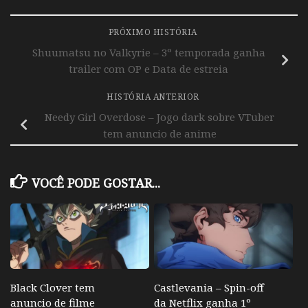
PRÓXIMO HISTÓRIA
Shuumatsu no Valkyrie – 3º temporada ganha
trailer com OP e Data de estreia
HISTÓRIA ANTERIOR
Needy Girl Overdose – Jogo dark sobre VTuber
tem anuncio de anime
VOCÊ PODE GOSTAR...
Black Clover tem
Castlevania – Spin-off
anuncio de filme
da Netflix ganha 1º