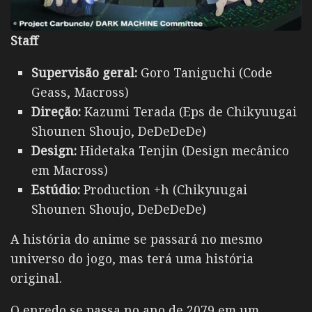
Staff
Supervisão geral:
Goro Taniguchi (Code
Geass, Macross)
Direção:
Kazumi Terada (Eps de Chikyuugai
Shounen Shoujo, DeDeDeDe)
Design:
Hidetaka Tenjin (Design mecânico
em Macross)
Estúdio:
Production +h (Chikyuugai
Shounen Shoujo, DeDeDeDe)
A história do anime se passará no mesmo
universo do jogo, mas terá uma história
original.
O enredo se passa no ano de 2079 em um