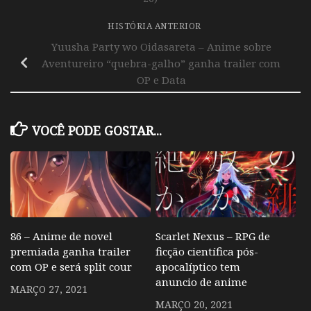
HISTÓRIA ANTERIOR
Yuusha Party wo Oidasareta – Anime sobre
Aventureiro “quebra-galho” ganha trailer com
OP e Data
VOCÊ PODE GOSTAR...
86 – Anime de novel
Scarlet Nexus – RPG de
premiada ganha trailer
ficção científica pós-
com OP e será split cour
apocalíptico tem
anuncio de anime
MARÇO 27, 2021
MARÇO 20, 2021