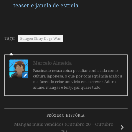
teaser e janela de estreia
Tags:
Bungou Stray Dogs Wan
Marcelo Almeida
Fascinado nessa coisa peculiar conhecida como
cultura japonesa, o que por consequência acabou
me fazendo criar um vicio em escrever. Adoro
anime, mangás e ler/jogar quase tudo.
PRÓXIMO HISTÓRIA
Mangás mais Vendidos (Outubro 20 – Outubro
26)